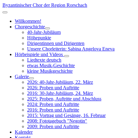
Byzantinischer Chor der Region Rorschach
Willkommen!
Chorgeschichte
40-Jahr-Jubiläum
Höhepunkte
Dirigentinnen und Dirigenten
Unsere Chorleiterin: Sabina Angelova Eneva
Hörbeispiele und Videos
Liedtexte deutsch
etwas Musik-Geschichte
kleine Musikgeschichte
Galerie
2026: 40-Jahr-Jubiläum, 22. März
2026: Proben und Auftritte
2016: 30-Jahr-Jubiläum, 24. März
2025: Proben, Auftritte und Abschluss
2024: Proben und Auftritte
2016: Proben und Auftritte
2015: Vortrag und Gesänge, 16. Februar
2008: Fototagebuch "Negotin"
2009: Proben und Auftritte
Kalender
Kontakt